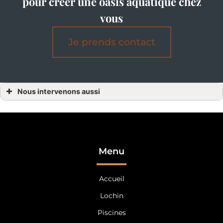
pour créer une oasis aquatique chez
vous
Je prends contact
Nous intervenons aussi
SPA
SPA Alençon
SPA l’Orne
SPA 61
SPA Mayenne
SPA Laval
SPA Laval 53
Menu
SPA Le Mans
SPA Sarthe
SPA Le Mans 72
Accueil
Lochin
Piscines