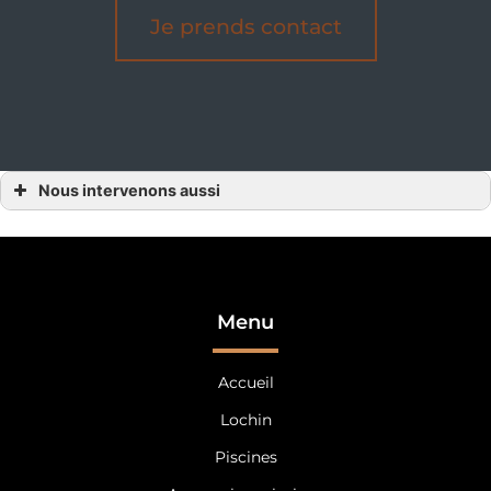
Je prends contact
Nous intervenons aussi
Auvent
Auvent l’Orne
Auvent Alençon
Auvent 61
Auvent Laval
Auvent Mayenne
Auvent 53
Menu
Auvent Sarthe
Auvent Le Mans
Auvent 72
Accueil
Auvent Tours
Auvent Indre-et-loire
Auvent 37
Lochin
Piscines