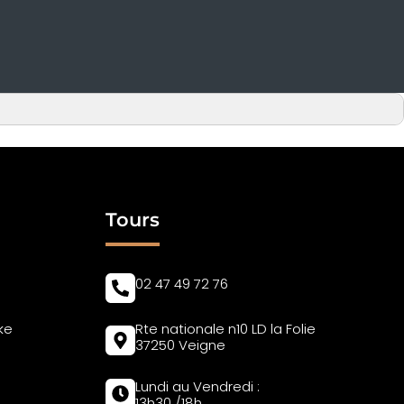
Tours
02 47 49 72 76
ke
Rte nationale n10 LD la Folie
37250 Veigne
Lundi au Vendredi :
13h30 /18h