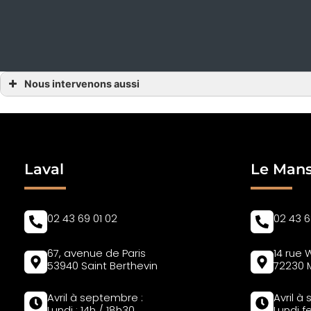
Nous intervenons aussi
Construction piscine
Construction piscine Alençon
Construction piscine dans l’Orne
Construction piscine 61
Construction piscine Laval
Construction piscine Mayenne
Construction piscine 53
Laval
Le Man
Construction piscine Le Mans
Construction piscine Sarthe
Construction piscine 72
02 43 69 01 02
02 43 6
67, avenue de Paris
14 rue 
53940 Saint Berthevin
72230 
Avril à septembre :
Avril à
Lundi : 14h / 18h30
Lundi 