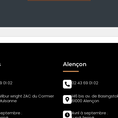
s
Alençon
9 01 02
02 43 69 01 02
Wilbur wright ZAC du Cormier
146 bis av. de Basingsto
Mulsanne
61000 Alençon
 septembre :
Avril à septembre :
fermé
Lundi fermé