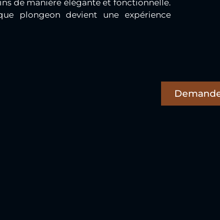
ns de manière élégante et fonctionnelle.
ue plongeon devient une expérience
Demande 