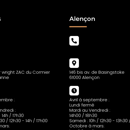
s
Alençon
02
02 43 69 01 02
ur wright ZAC du Cormier
146 bis av. de Basingstoke
anne
61000 Alençon
tembre :
Avril à septembre :
Lundi fermé
ndredi :
Mardi au Vendredi :
- 14h / 17h30
14h00 / 18h30
0 / 12h30 - 14h / 17h00
Samedi : 10h / 12h30 - 13h30 
mars:
Octobre à mars: