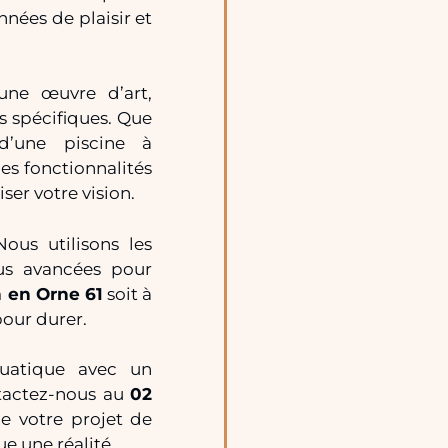
nées de plaisir et
une œuvre d’art,
 spécifiques. Que
 d’une piscine à
s fonctionnalités
ser votre vision.
ous utilisons les
lus avancées pour
n en Orne 61
soit à
pour durer.
quatique avec un
actez-nous au
02
e votre projet de
ue une réalité.