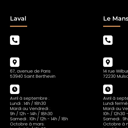
Piscinier 61
Piscinier Angers
Piscinier Maine et Loire
Piscinier 49
Laval
Le Man
Piscinier Laval
Piscinier Mayenne
Piscinier 53
Piscinier Nantes
Piscinier Loire Atlantique
Piscinier 44
Piscinier Rennes
02 43 69 01 02
02 43 69 01 
Piscinier Ille et Vilaine
Piscinier 35
Piscinier Mans
Piscinier Sarthe
Piscinier 72
67, avenue de Paris
14 rue Wilb
Piscinier Indre-et-Loire
53940 Saint Berthevin
72230 Muls
Piscinier 37
Avril à septembre :
Avril à sep
Lundi : 14h / 18h30
Lundi fermé
Mardi au Vendredi :
Mardi au Ve
9h / 12h - 14h / 18h30
10h / 12h30 
Samedi : 10h / 12h - 14h / 18h
Samedi : 9h3
Octobre à mars:
Octobre à 