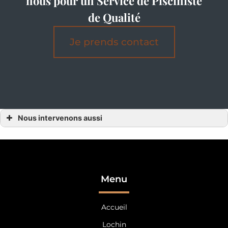
nous pour un Service de Pisciniste
de Qualité
Je prends contact
Nous intervenons aussi
Pisciniste
Pisciniste Alençon
Pisciniste Orne
Pisciniste 61
Pisciniste Angers
Pisciniste Maine et Loire
Pisciniste 49
Menu
Pisciniste Laval
Pisciniste Mayenne
Pisciniste 53
Accueil
Pisciniste Nantes
Pisciniste Loire Atlantique
Pisciniste 44
Lochin