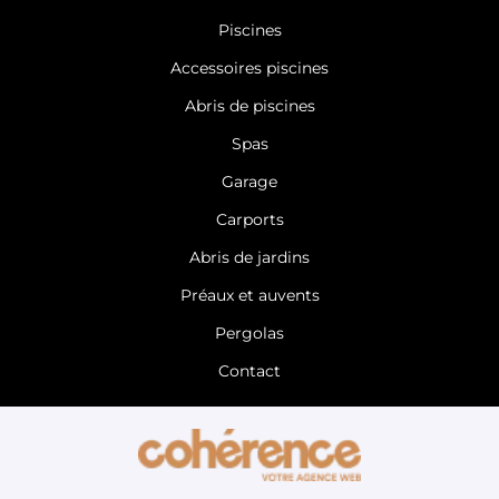
Pisciniste Rennes
Pisciniste Ille et Vilaine
Piscines
Pisciniste 35
Pisciniste Indre-et-Loire
Accessoires piscines
Pisciniste 37
Pisciniste Mans
Abris de piscines
Pisciniste Sarthe
Pisciniste 72
Spas
Garage
Carports
Abris de jardins
Préaux et auvents
Pergolas
Contact