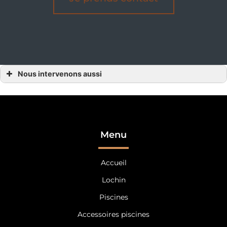
Nous intervenons aussi
Préaux
Préaux Mayenne
Préaux Orne
Préaux Sarthe
Préaux Le Mans
Préaux Tours
Préaux Indre-et-Loire
Menu
Préaux Alençon dans l’Orne
Préaux 61
Préaux Laval
Accueil
Préaux Mayenne
Préaux 53
Préaux Le Mans en Sarthe
Lochin
Préaux 72
Préaux Tours en Indre-et-loire
Piscines
Préaux 37
Accessoires piscines