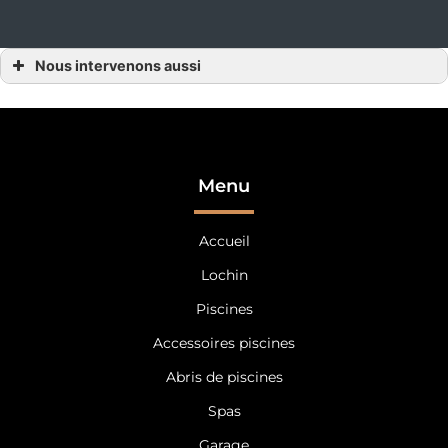
Nous intervenons aussi
Vente de piscine
Vente de piscine l’Orne
Vente de piscine Alençon
Vente de piscine 61
Vente de piscine Laval
Vente de piscine Mayenne
Vente de piscine 53
Menu
Vente de piscine Le Mans
Vente de piscine Sarthe
Vente de piscine 72
Accueil
Lochin
Piscines
Accessoires piscines
Abris de piscines
Spas
Garage