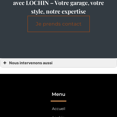
avec LOCHIN – Votre garage, votre
style, notre expertise
Je prends contact
Nous intervenons aussi
Garage
Garage Alençon
Garage l’Orne
Garage 61
Garage Laval
Garage 53
Garage 72
Menu
Garage 37
Garage Mayenne
Garage Orne
Accueil
Garage Sarthe
Garage Le Mans
Garage Tours