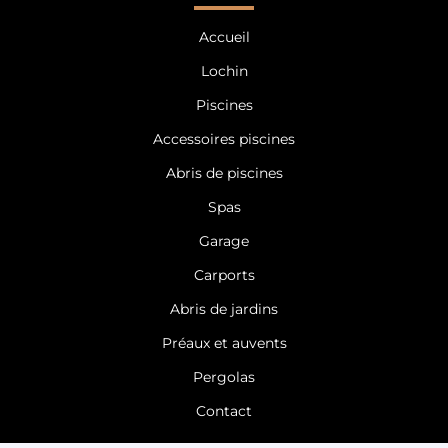
Garage Mayenne
Garage Orne
Accueil
Garage Sarthe
Garage Le Mans
Garage Tours
Lochin
Garage Indre-et-Loire
Piscines
Accessoires piscines
Abris de piscines
Spas
Garage
Carports
Abris de jardins
Préaux et auvents
Pergolas
Contact