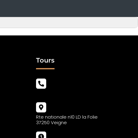
Tours
02 47 49 72 76
Rte nationale n10 LD la Folie
37250 Veigne