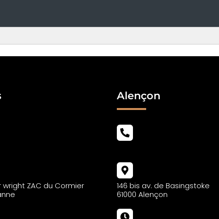
s
Alençon
02
02 43 69 01 02
ur wright ZAC du Cormier
146 bis av. de Basingstoke
anne
61000 Alençon